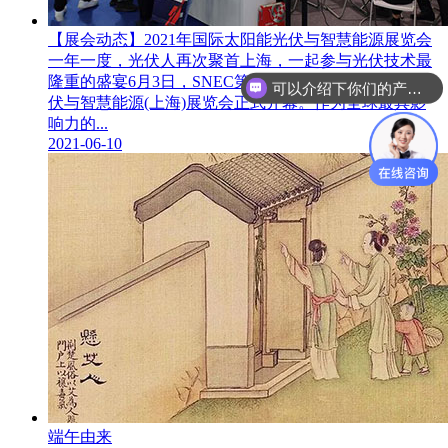
【展会动态】2021年国际太阳能光伏与智慧能源展览会
一年一度，光伏人再次聚首上海，一起参与光伏技术最
隆重的盛宴6月3日，SNEC第十五届(2021)国际太阳能光
可以介绍下你们的产品么？
伏与智慧能源(上海)展览会正式开幕。作为全球最具影
响力的...
2021-06-10
端午由来