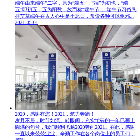
端午由来端午”二字，原为“端五”，“端”为初也，“端
五”即初五，五为阳数，故而称“端午节”。端午节习俗悬
挂艾草端午在古人心中是个恶日，常设各种可以驱邪...
2021-05-01
2020，感谢有您！2021，筑力奔跑！
岁月不居，时节如流。转眼间，充实忙碌的一年已画上
圆满的句号，我们顺利飞越2020奔向2021。在此，感谢
一直以来兢兢业业、辛勤工作在各个岗位上的员工们，